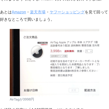
あとは
Amazon
・
楽天市場
・
ヤフーショッピング
を見て回って
好きなところで買いましょう。
AirTagが3998円