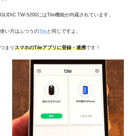
GLIDiC TW-5200にはTile機能が内蔵されています。
使い方はふつうの
Tile
と同じですよ。
つまり
スマホのTileアプリに登録・連携
です！