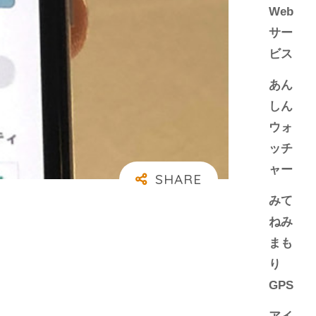
Web
サー
ビス
あん
しん
ウォ
ッチ
ャー
みて
ねみ
まも
り
GPS