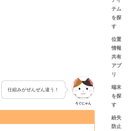
アイ
テム
を探
す
位置
情報
共有
アプ
リ
端末
仕組みがぜんぜん違う！
を探
ろぐにゃん
す
紛失
防止