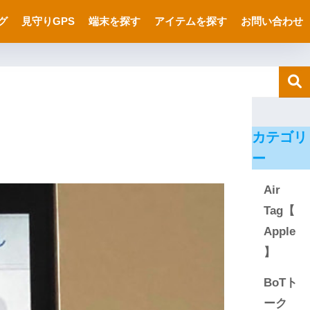
グ
見守りGPS
端末を探す
アイテムを探す
お問い合わせ
カテゴリ
ー
Air
Tag【
Apple
】
BoTト
ーク