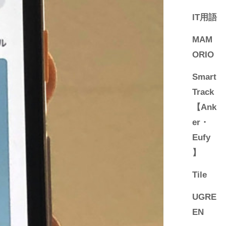
IT用語
MAM
ORIO
Smart
Track
【Ank
er・
Eufy
】
Tile
UGRE
EN